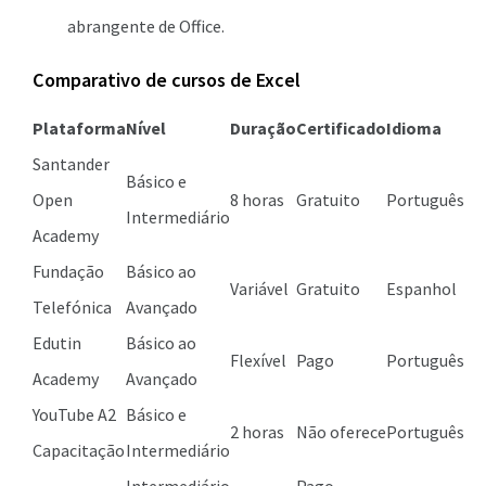
abrangente de Office.
Comparativo de cursos de Excel
Plataforma
Nível
Duração
Certificado
Idioma
Santander
Básico e
Open
8 horas
Gratuito
Português
Intermediário
Academy
Fundação
Básico ao
Variável
Gratuito
Espanhol
Telefónica
Avançado
Edutin
Básico ao
Flexível
Pago
Português
Academy
Avançado
YouTube A2
Básico e
2 horas
Não oferece
Português
Capacitação
Intermediário