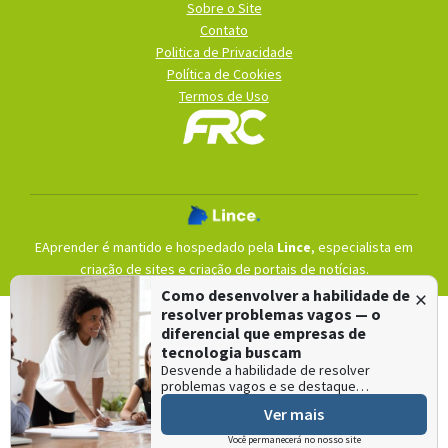
Sobre o Site
Contato
Politica de Privacidade
Política de Cookies
Termos de Uso
EAprender é mantido e hospedado pela
Lince
, especialista em
criação de sites
e
criação de portais de notícias
.
×
Como desenvolver a habilidade de
resolver problemas vagos — o
diferencial que empresas de
tecnologia buscam
Desvende a habilidade de resolver
problemas vagos e se destaque…
Ver mais
Você permanecerá no nosso site