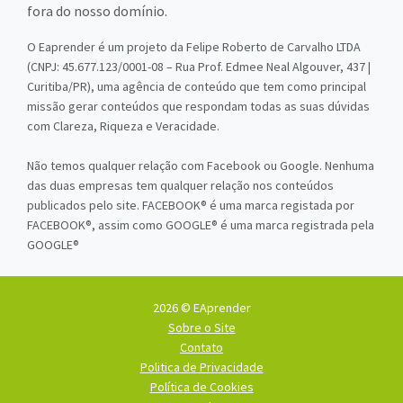
fora do nosso domínio.
O Eaprender é um projeto da Felipe Roberto de Carvalho LTDA
(CNPJ: 45.677.123/0001-08 – Rua Prof. Edmee Neal Algouver, 437 |
Curitiba/PR), uma agência de conteúdo que tem como principal
missão gerar conteúdos que respondam todas as suas dúvidas
com Clareza, Riqueza e Veracidade.
Não temos qualquer relação com Facebook ou Google. Nenhuma
das duas empresas tem qualquer relação nos conteúdos
publicados pelo site. FACEBOOK® é uma marca registada por
FACEBOOK®, assim como GOOGLE® é uma marca registrada pela
GOOGLE®
2026 © EAprender
Sobre o Site
Contato
Politica de Privacidade
Política de Cookies